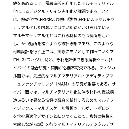
値を高めるには、積層造形を利用したマルチマテリアル
化によるデジタルデザイン実用化が課題である。とく
に、熱硬化性CFRPおよび熱可塑性CFRPによるマルチマ
テリアル化した内装品には高い期待がかけられている。
マルチマテリアル化とはこれら材料のもつ長所を活か
し、かつ短所を補うような設計思想であり、このような
材料設計を行う上では、実際にモノとして作っていくプ
ロセス(フィジカル)と、それを評価できる解析ツール(サ
イバー)の融合研究・開発が必要不可欠である。フィジカ
ル面では、先進的なマルチマテリアル・アディティブマ
ニュファクチャリング（MAM）の研究が重要である。サ
イバー面では、マルチマテリアル化に伴う材料の微視構
造あるいは異なる性質の融合を検討するためのマルチフ
ィジックス・マルチスケール解析ツールが、トポロジー
を含む最適化デザインと結びつくことで、複数の特性を
考慮しながら設計を行うマルチマテリアルデジタルデザ