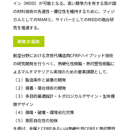
イン（MDD）が可能となる。高い競争力を有する我が国
の材料技術の先進性・優位性を維持するために、フィジ
カルとしてのMAMと、サイバーとしてのMDDの融合研
究を推進する。
研究の目的
航空分野における次世代構造用CFRPハイブリッド技術
の研究開発を行うべく、熱硬化性樹脂・熱可塑性樹脂に
よるマルチマテリアル実現のための要素課題として、
（１）製造条件と装置の開発
（２）接着・接合技術の開発
（３）多目的最適設計・トポロジカルデザイン・生体模
倣デザイン
（４）損傷・破壊・環境劣化対策
（５）意匠自在性の担保
を掲げ、金属とCFRPあるいは熱硬化性CFRPと熱可塑性