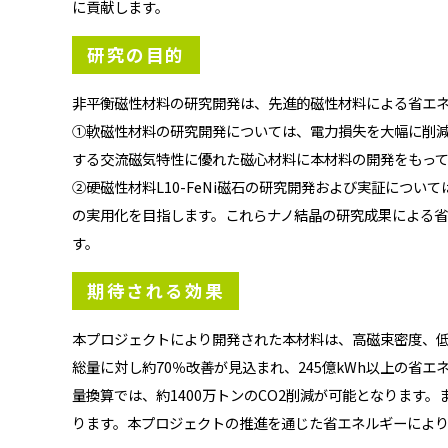
に貢献します。
研究の目的
非平衡磁性材料の研究開発は、先進的磁性材料による省エ
①軟磁性材料の研究開発については、電力損失を大幅に削減
する交流磁気特性に優れた磁心材料に本材料の開発をもっ
②硬磁性材料L10-FeNi磁石の研究開発および実証につ
の実用化を目指します。これらナノ結晶の研究成果による
す。
期待される効果
本プロジェクトにより開発された本材料は、高磁束密度、低
総量に対し約70％改善が見込まれ、245億kWh以上の省
量換算では、約1400万トンのCO2削減が可能となります
ります。本プロジェクトの推進を通じた省エネルギーによ