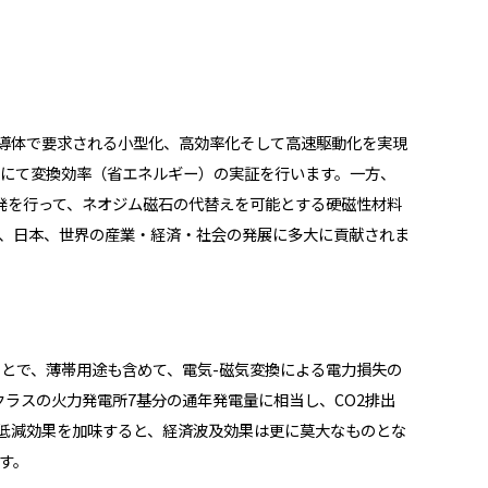
半導体で要求される小型化、高効率化そして高速駆動化を実現
にて変換効率（省エネルギー）の実証を行います。一方、
開発を行って、ネオジム磁石の代替えを可能とする硬磁性材料
、日本、世界の産業・経済・社会の発展に多大に貢献されま
とで、薄帯用途も含めて、電気-磁気変換による電力損失の
クラスの火力発電所7基分の通年発電量に相当し、CO2排出
価格低減効果を加味すると、経済波及効果は更に莫大なものとな
す。