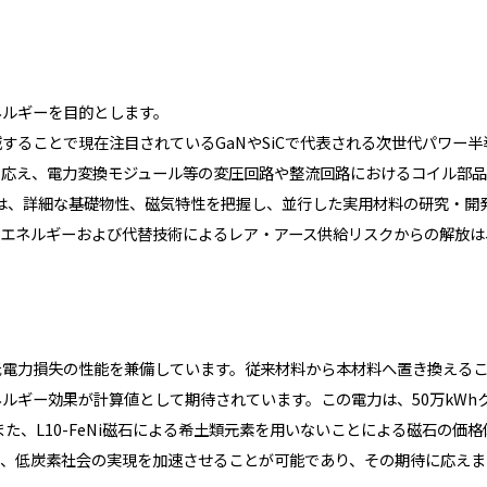
ネルギーを目的とします。
することで現在注目されているGaNやSiCで代表される次世代パワー
て応え、電力変換モジュール等の変圧回路や整流回路におけるコイル部品
いては、詳細な基礎物性、磁気特性を把握し、並行した実用材料の研究・
省エネルギーおよび代替技術によるレア・アース供給リスクからの解放は
電力損失の性能を兼備しています。従来材料から本材料へ置き換えるこ
エネルギー効果が計算値として期待されています。この電力は、50万kWh
。また、L10-FeNi磁石による希土類元素を用いないことによる磁石の
り、低炭素社会の実現を加速させることが可能であり、その期待に応えま