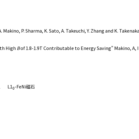
. Makino, P. Sharma, K. Sato, A. Takeuchi, Y. Zhang and K. Takenaka
ith High
B
of 1.8-1.9T Contributable to Energy Saving” Makino, 
、 L1
-FeNi磁石
0