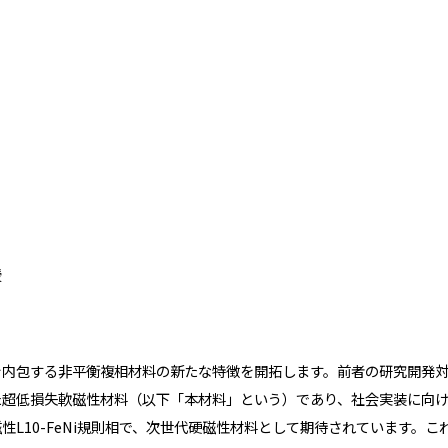
授
を内包する非平衡複相材料の新たな特徴を開拓します。前者の研究開発
た超低損失軟磁性材料（以下「本材料」という）であり、社会実装に向
L10-FeNi規則相で、次世代硬磁性材料として期待されています。