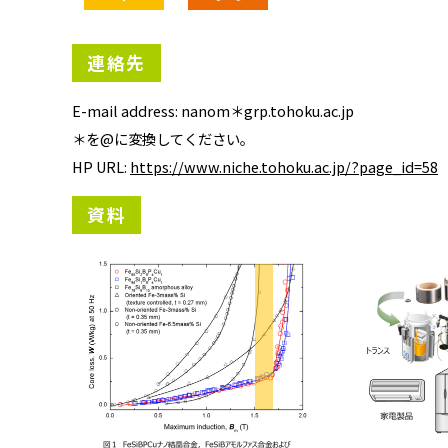
連絡先
E-mail address: nanom＊grp.tohoku.ac.jp
＊を@に変換してください。
HP URL:
https://www.niche.tohoku.ac.jp/?page_id=58
資料