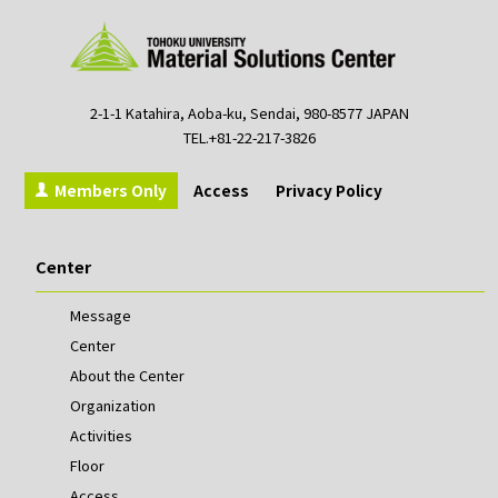
2-1-1 Katahira, Aoba-ku, Sendai, 980-8577 JAPAN
TEL.+81-22-217-3826
Members Only
Access
Privacy Policy
Center
Message
Center
About the Center
Organization
Activities
Floor
Access